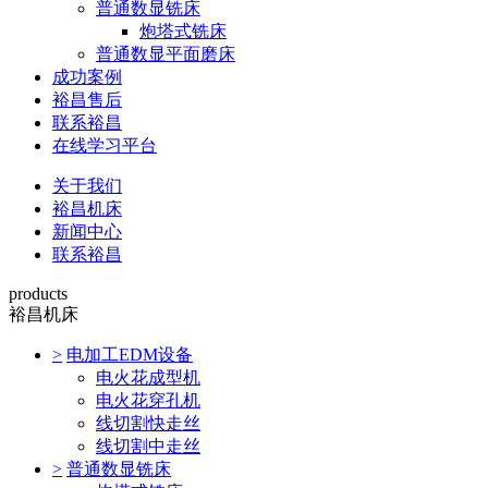
普通数显铣床
炮塔式铣床
普通数显平面磨床
成功案例
裕昌售后
联系裕昌
在线学习平台
关于我们
裕昌机床
新闻中心
联系裕昌
products
裕昌机床
>
电加工EDM设备
电火花成型机
电火花穿孔机
线切割快走丝
线切割中走丝
>
普通数显铣床